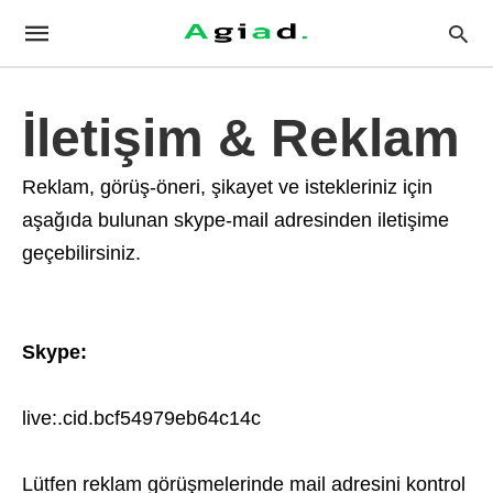
İletişim & Reklam
Reklam, görüş-öneri, şikayet ve istekleriniz için
aşağıda bulunan skype-mail adresinden iletişime
geçebilirsiniz.
Skype:
live:.cid.bcf54979eb64c14c
Lütfen reklam görüşmelerinde mail adresini kontrol