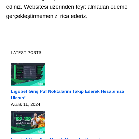
ediniz. Websitesi üzerinden teyit almadan ödeme
gerçekleştirmemenizi rica ederiz.
LATEST POSTS
Ligobet Giriş Püf Noktalarını Takip Ederek Hesabınıza
Ulaşın!
Aralık 11, 2024