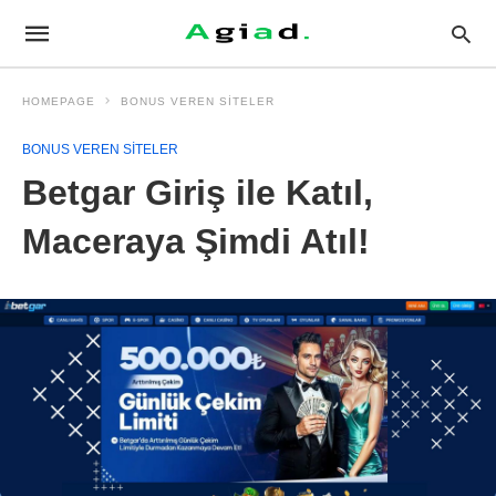
HOMEPAGE
BONUS VEREN SITELER
BONUS VEREN SITELER
Betgar Giriş ile Katıl,
Maceraya Şimdi Atıl!