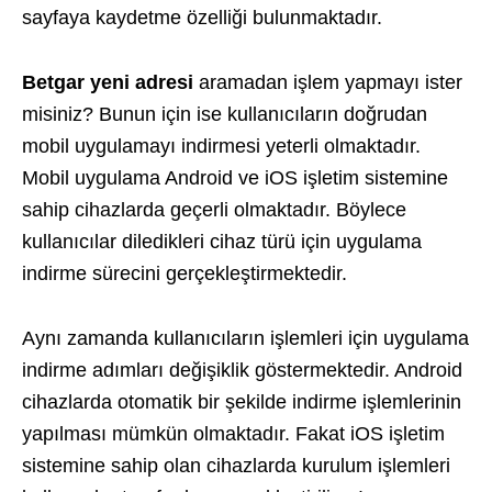
sayfaya kaydetme özelliği bulunmaktadır.
Betgar yeni adresi
aramadan işlem yapmayı ister
misiniz? Bunun için ise kullanıcıların doğrudan
mobil uygulamayı indirmesi yeterli olmaktadır.
Mobil uygulama Android ve iOS işletim sistemine
sahip cihazlarda geçerli olmaktadır. Böylece
kullanıcılar diledikleri cihaz türü için uygulama
indirme sürecini gerçekleştirmektedir.
Aynı zamanda kullanıcıların işlemleri için uygulama
indirme adımları değişiklik göstermektedir. Android
cihazlarda otomatik bir şekilde indirme işlemlerinin
yapılması mümkün olmaktadır. Fakat iOS işletim
sistemine sahip olan cihazlarda kurulum işlemleri