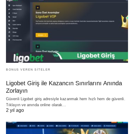
BONUS VEREN SITELER
Ligobet Giriş ile Kazancın Sınırlarını Anında
Zorlayın
Güvenli Ligobet giriş adresiyle kazanmak hem hızlı hem de güvenli.
Tıklayın ve anında online olarak…
2 yıl ago