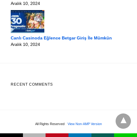
Aralık 10, 2024
Canlı Casinoda Eğlence Betgar Giriş İle Mümkün
Aralık 10, 2024
RECENT COMMENTS
All Rights Reserved
View Non-AMP Version